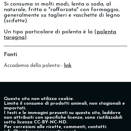
Si consuma in molti modi, lenta o soda, al
naturale, fritta o "rafforzata" con formaggio,
generalmente su taglieri e vaschette di legno
(scifette).
Un tipo particolare di polenta è la (
polenta
taragna
).
Fonti
Accademia della polenta -
link
Questo sito non utilizza cookie.
Limita il consumo di prodotti animali, non stagionali e
importati.
I testi e le immagini presenti su questo sito, laddove
non attribuiti con specifiche licenze, sono riutilizzabili
sotto licenza CC-BY-NC-ND.
Per correzioni alle ricette, commenti, contatti: