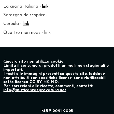
La cucina italiana -
link
Sardegna da scoprire -
Corbula -
link
Quattro mori news -
link
Questo sito non utilizza cookie.
Limita il consumo di prodotti animali, non stagionali e
importati.
I testi e le immagini presenti su questo sito, laddove
non attribuiti con specifiche licenze, sono riutilizzabili
sotto licenza CC-BY-NC-ND.
Per correzioni alle ricette, commenti, contatti:
info@misticanzaeprovatura.net
M&P 2021-2025