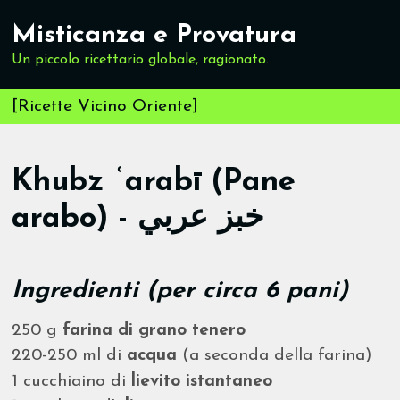
Misticanza e Provatura
Un piccolo ricettario globale, ragionato.
[
Ricette Vicino Oriente
]
Khubz ʿarabī (Pane
arabo) - خبز عربي
Ingredienti (per circa 6 pani)
250 g
farina di grano tenero
220-250 ml di
acqua
(a seconda della farina)
1 cucchiaino di
lievito istantaneo