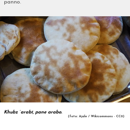
panno.
Khubz ʿarabī, pane arabo.
(foto: Ajale / Wikicommons - CC0)