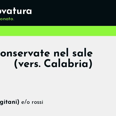
ovatura
ionato.
onservate nel sale
(vers. Calabria)
ggitani)
e/o rossi