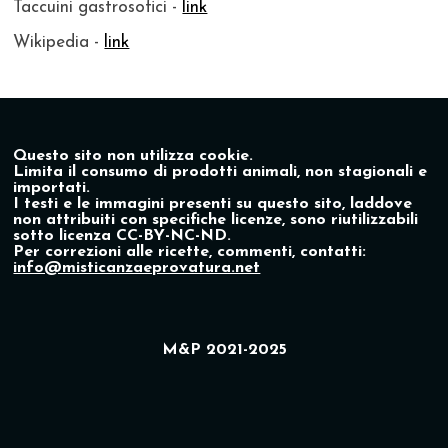
Taccuini gastrosofici -
link
Wikipedia -
link
Questo sito non utilizza cookie.
Limita il consumo di prodotti animali, non stagionali e
importati.
I testi e le immagini presenti su questo sito, laddove
non attribuiti con specifiche licenze, sono riutilizzabili
sotto licenza CC-BY-NC-ND.
Per correzioni alle ricette, commenti, contatti:
info@misticanzaeprovatura.net
M&P 2021-2025