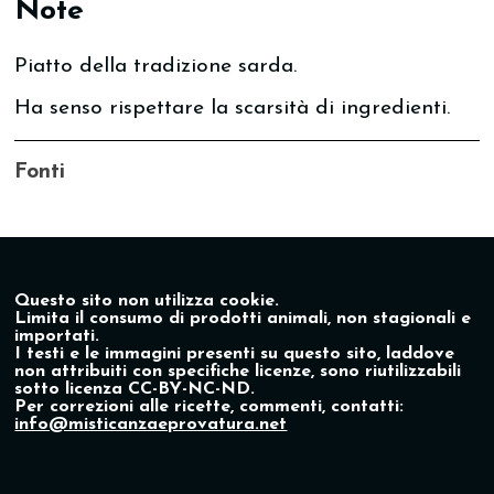
Note
Piatto della tradizione sarda.
Ha senso rispettare la scarsità di ingredienti.
Fonti
Questo sito non utilizza cookie.
Limita il consumo di prodotti animali, non stagionali e
importati.
I testi e le immagini presenti su questo sito, laddove
non attribuiti con specifiche licenze, sono riutilizzabili
sotto licenza CC-BY-NC-ND.
Per correzioni alle ricette, commenti, contatti:
info@misticanzaeprovatura.net