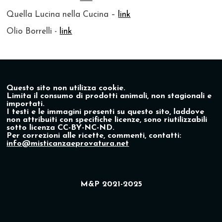
Quella Lucina nella Cucina –
link
Olio Borrelli -
link
Questo sito non utilizza cookie.
Limita il consumo di prodotti animali, non stagionali e
importati.
I testi e le immagini presenti su questo sito, laddove
non attribuiti con specifiche licenze, sono riutilizzabili
sotto licenza CC-BY-NC-ND.
Per correzioni alle ricette, commenti, contatti:
info@misticanzaeprovatura.net
M&P 2021-2025