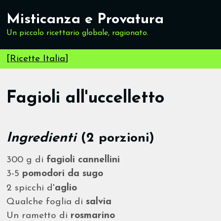
Misticanza e Provatura
Un piccolo ricettario globale, ragionato.
[
Ricette Italia
]
Fagioli all'uccelletto
Ingredienti
(2 porzioni)
300 g di
fagioli cannellini
3-5
pomodori da sugo
2 spicchi d'
aglio
Qualche foglia di
salvia
Un rametto di
rosmarino