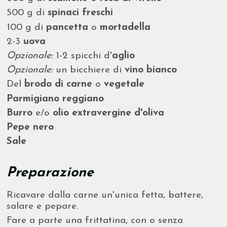
500 g di
spinaci freschi
100 g di
pancetta
o
mortadella
2-3
uova
Opzionale:
1-2 spicchi d'
aglio
Opzionale:
un bicchiere di
vino bianco
Del
brodo di carne
o
vegetale
Parmigiano reggiano
Burro
e/o
olio extravergine d'oliva
Pepe nero
Sale
Preparazione
Ricavare dalla carne un'unica fetta, battere,
salare e pepare.
Fare a parte una frittatina, con o senza