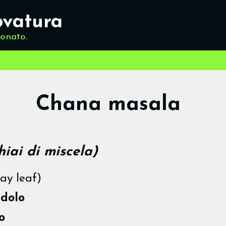
ovatura
ionato.
Chana masala
hiai di miscela)
ay leaf)
ndolo
o