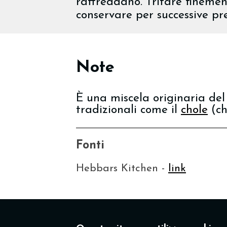
raffreddano. Tritare finemen
conservare per successive pr
Note
È una miscela originaria del 
tradizionali come il
chole
(ch
Fonti
Hebbars Kitchen -
link