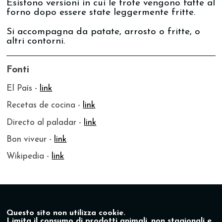
Esistono versioni in cui le trote vengono fatte al
forno dopo essere state leggermente fritte.
Si accompagna da patate, arrosto o fritte, o
altri contorni.
Fonti
El País -
link
Recetas de cocina -
link
Directo al paladar -
link
Bon viveur -
link
Wikipedia -
link
Questo sito non utilizza cookie.
Limita il consumo di prodotti animali, non stagionali e