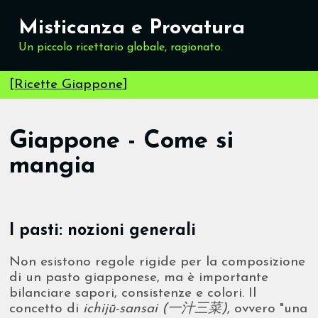
Misticanza e Provatura
Un piccolo ricettario globale, ragionato.
[
Ricette Giappone
]
Giappone - Come si
mangia
I pasti: nozioni generali
Non esistono regole rigide per la composizione
di un pasto giapponese, ma è importante
bilanciare sapori, consistenze e colori. Il
concetto di
ichijū-sansai (一汁三菜)
, ovvero "una