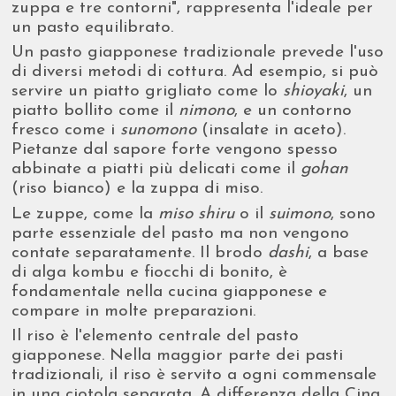
zuppa e tre contorni", rappresenta l'ideale per
un pasto equilibrato.
Un pasto giapponese tradizionale prevede l'uso
di diversi metodi di cottura. Ad esempio, si può
servire un piatto grigliato come lo
shioyaki
, un
piatto bollito come il
nimono
, e un contorno
fresco come i
sunomono
(insalate in aceto).
Pietanze dal sapore forte vengono spesso
abbinate a piatti più delicati come il
gohan
(riso bianco) e la zuppa di miso.
Le zuppe, come la
miso shiru
o il
suimono
, sono
parte essenziale del pasto ma non vengono
contate separatamente. Il brodo
dashi
, a base
di alga kombu e fiocchi di bonito, è
fondamentale nella cucina giapponese e
compare in molte preparazioni.
Il riso è l'elemento centrale del pasto
giapponese. Nella maggior parte dei pasti
tradizionali, il riso è servito a ogni commensale
in una ciotola separata. A differenza della Cina,