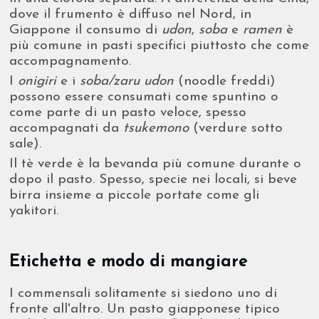
dove il frumento è diffuso nel Nord, in
Giappone il consumo di
udon
,
soba
e
ramen
è
più comune in pasti specifici piuttosto che come
accompagnamento.
I
onigiri
e i
soba/zaru udon
(noodle freddi)
possono essere consumati come spuntino o
come parte di un pasto veloce, spesso
accompagnati da
tsukemono
(verdure sotto
sale).
Il tè verde è la bevanda più comune durante o
dopo il pasto. Spesso, specie nei locali, si beve
birra insieme a piccole portate come gli
yakitori.
Etichetta e modo di mangiare
I commensali solitamente si siedono uno di
fronte all'altro. Un pasto giapponese tipico