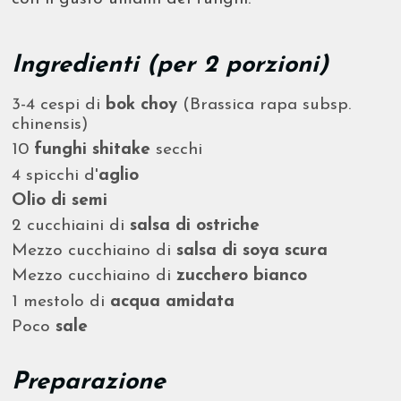
Ingredienti (per 2 porzioni)
3-4 cespi di
bok choy
(Brassica rapa subsp.
chinensis)
10
funghi shitake
secchi
4 spicchi d'
aglio
Olio di semi
2 cucchiaini di
salsa di ostriche
Mezzo cucchiaino di
salsa di soya scura
Mezzo cucchiaino di
zucchero bianco
1 mestolo di
acqua amidata
Poco
sale
Preparazione