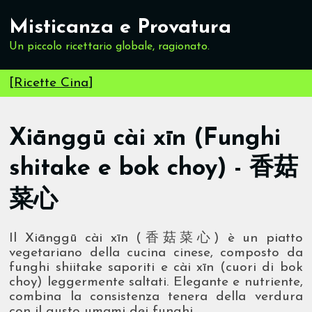
Misticanza e Provatura
Un piccolo ricettario globale, ragionato.
[
Ricette Cina
]
Xiānggū cài xīn (Funghi
shitake e bok choy) - 香菇
菜心
Il Xiānggū cài xīn (香菇菜心) è un piatto
vegetariano della cucina cinese, composto da
funghi shiitake saporiti e cài xīn (cuori di bok
choy) leggermente saltati. Elegante e nutriente,
combina la consistenza tenera della verdura
con il gusto umami dei funghi.