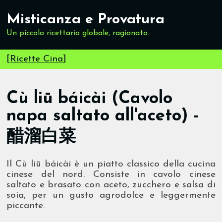
Misticanza e Provatura
Un piccolo ricettario globale, ragionato.
[
Ricette Cina
]
Cù liū báicài (Cavolo
napa saltato all'aceto) -
醋溜白菜
Il Cù liū báicài è un piatto classico della cucina
cinese del nord. Consiste in cavolo cinese
saltato e brasato con aceto, zucchero e salsa di
soia, per un gusto agrodolce e leggermente
piccante.