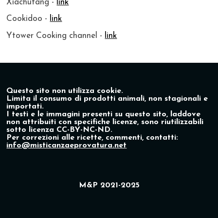
Xiachufang -
link
Cookidoo -
link
Ytower Cooking channel -
link
Questo sito non utilizza cookie.
Limita il consumo di prodotti animali, non stagionali e
importati.
I testi e le immagini presenti su questo sito, laddove
non attribuiti con specifiche licenze, sono riutilizzabili
sotto licenza CC-BY-NC-ND.
Per correzioni alle ricette, commenti, contatti:
info@misticanzaeprovatura.net
M&P 2021-2025